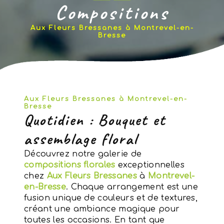
Compositions
Aux Fleurs Bressanes à Montrevel-en-
Bresse
Aux Fleurs Bressanes à Montrevel-en-
Bresse
Quotidien : Bouquet et
assemblage floral
Découvrez notre galerie de
compositions florales
exceptionnelles
chez
Aux Fleurs Bressanes
à
Montrevel-
en-Bresse
. Chaque arrangement est une
fusion unique de couleurs et de textures,
créant une ambiance magique pour
toutes les occasions. En tant que