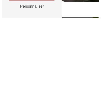
Personnaliser
Aux Fleurs Bressanes à Montrevel-en-
Bresse
Contactez-nous pour
passer vos commandes
Confiez-nous la réalisation de vos
arrangements floraux
. Nous vous
fournirons des
compositions originales
à
des prix intéressants.
CONTACTEZ-NOUS