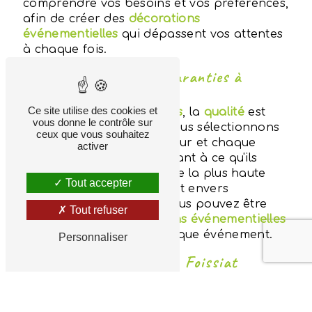
comprendre vos besoins et vos préférences,
afin de créer des
décorations
événementielles
qui dépassent vos attentes
à chaque fois.
Qualité et Excellence Garanties à
Foissiat
Ce site utilise des cookies et
Chez
Aux Fleurs Bressanes
, la
qualité
est
vous donne le contrôle sur
notre priorité absolue. Nous sélectionnons
ceux que vous souhaitez
soigneusement chaque fleur et chaque
activer
élément décoratif, en veillant à ce qu'ils
soient frais, éclatants et de la plus haute
Tout accepter
qualité. Notre engagement envers
l'excellence signifie que vous pouvez être
Tout refuser
assuré que vos
décorations événementielles
seront impeccables à chaque événement.
Personnaliser
Partenaire Interflora à Foissiat
En tant que partenaire
Interflora
,
Aux
Fleurs Bressanes
offre à ses clients la
possibilité d'ajouter une touche florale