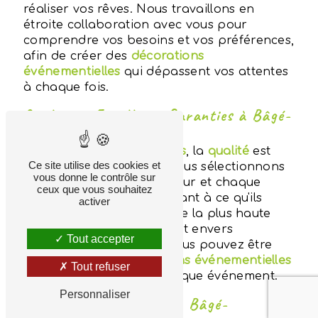
réaliser vos rêves. Nous travaillons en
étroite collaboration avec vous pour
comprendre vos besoins et vos préférences,
afin de créer des
décorations
événementielles
qui dépassent vos attentes
à chaque fois.
Qualité et Excellence Garanties à Bâgé-
Dommartin
Chez
Aux Fleurs Bressanes
, la
qualité
est
Ce site utilise des cookies et
notre priorité absolue. Nous sélectionnons
vous donne le contrôle sur
soigneusement chaque fleur et chaque
ceux que vous souhaitez
élément décoratif, en veillant à ce qu'ils
activer
soient frais, éclatants et de la plus haute
qualité. Notre engagement envers
Tout accepter
l'excellence signifie que vous pouvez être
assuré que vos
décorations événementielles
Tout refuser
seront impeccables à chaque événement.
Personnaliser
Partenaire Interflora à Bâgé-