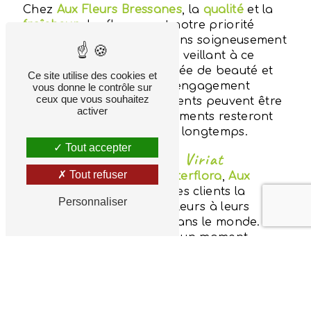
Chez
Aux Fleurs Bressanes
, la
qualité
et la
fraîcheur
des fleurs sont notre priorité
absolue. Nous sélectionnons soigneusement
chaque fleur à la main, en veillant à ce
qu'elles soient à leur apogée de beauté et
Ce site utilise des cookies et
de vitalité. Grâce à notre engagement
vous donne le contrôle sur
ceux que vous souhaitez
envers l'excellence, nos clients peuvent être
activer
assurés que leurs arrangements resteront
frais et éclatants pendant longtemps.
Tout accepter
Partenaire Interflora à Viriat
Tout refuser
En tant que partenaire
Interflora
,
Aux
Fleurs Bressanes
offre à ses clients la
Personnaliser
possibilité d'envoyer des fleurs à leurs
proches, où qu'ils soient dans le monde.
Que ce soit pour célébrer un moment
spécial ou exprimer vos sentiments les plus
sincères, notre service de livraison
Interflora
garantit une expérience sans
tracas et fiable, avec la même attention aux