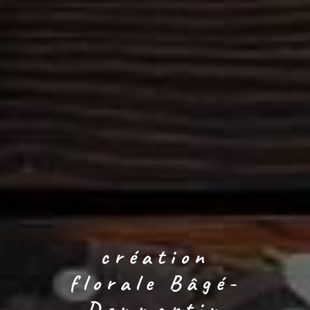
création
florale Bâgé-
Dommartin