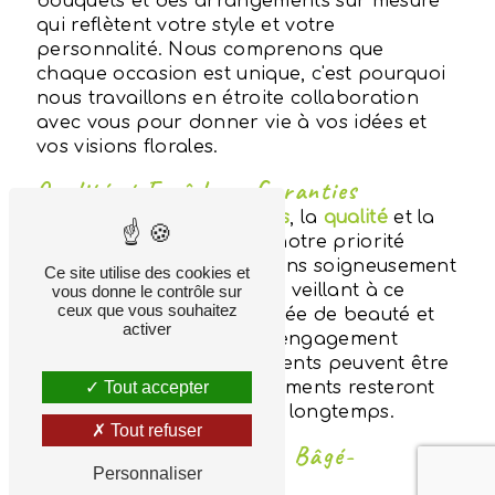
bouquets et des arrangements sur mesure
qui reflètent votre style et votre
personnalité. Nous comprenons que
chaque occasion est unique, c'est pourquoi
nous travaillons en étroite collaboration
avec vous pour donner vie à vos idées et
vos visions florales.
Qualité et Fraîcheur Garanties
Chez
Aux Fleurs Bressanes
, la
qualité
et la
fraîcheur
des fleurs sont notre priorité
absolue. Nous sélectionnons soigneusement
Ce site utilise des cookies et
chaque fleur à la main, en veillant à ce
vous donne le contrôle sur
ceux que vous souhaitez
qu'elles soient à leur apogée de beauté et
activer
de vitalité. Grâce à notre engagement
envers l'excellence, nos clients peuvent être
assurés que leurs arrangements resteront
Tout accepter
frais et éclatants pendant longtemps.
Tout refuser
Partenaire Interflora à Bâgé-
Personnaliser
Dommartin